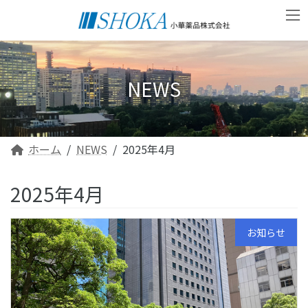
コ
ナ
ン
ビ
テ
ゲ
ン
ー
ツ
シ
へ
ョ
NEWS
ス
ン
キ
に
ッ
移
プ
動
ホーム
NEWS
2025年4月
2025年4月
お知らせ